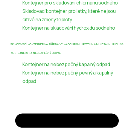
Kontejner pro skladování chlornanu sodného
Skladovací kontejner pro látky, které nejsou
citlivé na změny teploty
Kontejner na skladování hydroxidu sodného
SKLADOVACÍ KONTEJNER NA PŘÍPRAVKY NA OCHRANU ROSTLIN A MINERÁLNÍ HNOJIVA
KONTEJNERY NA NEBEZPEČNÝ ODPAD
Kontejner na nebezpečný kapalný odpad
Kontejner na nebezpečný pevný a kapalný
odpad