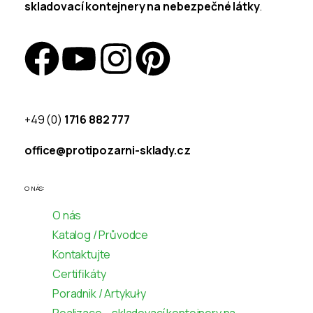
skladovací kontejnery na nebezpečné látky
.
+49 (0)
1716 882 777
office@protipozarni-sklady.cz
O NÁS:
O nás
Katalog / Průvodce
Kontaktujte
Certifikáty
Poradnik / Artykuły