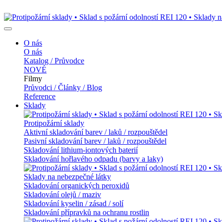
O nás
O nás
Katalog / Průvodce
NOVÉ
Filmy
Průvodci / Články / Blog
Reference
Sklady
Protipožární sklady
Aktivní skladování barev / laků / rozpouštědel
Pasivní skladování barev / laků / rozpouštědel
Skladování lithium-iontových baterií
Skladování hořlavého odpadu (barvy a laky)
Sklady na nebezpečné látky
Skladování organických peroxidů
Skladování olejů / maziv
Skladování kyselin / zásad / solí
Skladování přípravků na ochranu rostlin