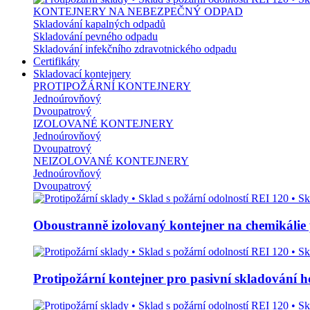
KONTEJNERY NA NEBEZPEČNÝ ODPAD
Skladování kapalných odpadů
Skladování pevného odpadu
Skladování infekčního zdravotnického odpadu
Certifikáty
Skladovací kontejnery
PROTIPOŽÁRNÍ KONTEJNERY
Jednoúrovňový
Dvoupatrový
IZOLOVANÉ KONTEJNERY
Jednoúrovňový
Dvoupatrový
NEIZOLOVANÉ KONTEJNERY
Jednoúrovňový
Dvoupatrový
Oboustranně izolovaný kontejner na chemikálie
Protipožární kontejner pro pasivní skladování h