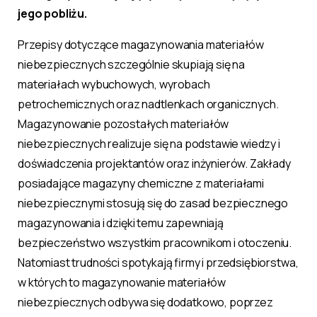
jego pobliżu.
Przepisy dotyczące magazynowania materiałów
niebezpiecznych szczególnie skupiają się na
materiałach wybuchowych, wyrobach
petrochemicznych oraz nadtlenkach organicznych.
Magazynowanie pozostałych materiałów
niebezpiecznych realizuje się na podstawie wiedzy i
doświadczenia projektantów oraz inżynierów. Zakłady
posiadające magazyny chemiczne z materiałami
niebezpiecznymi stosują się do zasad bezpiecznego
magazynowania i dzięki temu zapewniają
bezpieczeństwo wszystkim pracownikom i otoczeniu.
Natomiast trudności spotykają firmy i przedsiębiorstwa,
w których to magazynowanie materiałów
niebezpiecznych odbywa się dodatkowo, poprzez