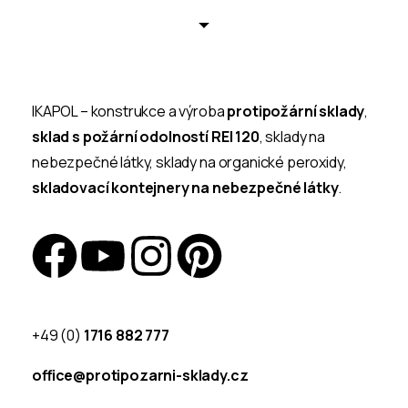
IKAPOL – konstrukce a výroba
protipožární sklady
,
sklad s požární odolností REI 120
, sklady na
nebezpečné látky, sklady na organické peroxidy,
skladovací kontejnery na nebezpečné látky
.
+49 (0)
1716 882 777
office@protipozarni-sklady.cz