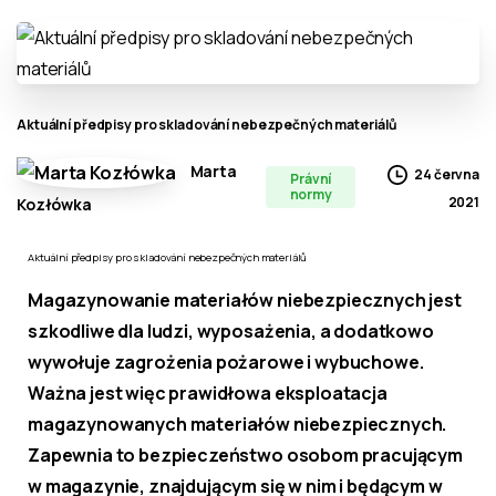
Aktuální předpisy pro skladování nebezpečných materiálů
Marta
24 června
Právní
normy
2021
Kozłówka
Aktuální předpisy pro skladování nebezpečných materiálů
Magazynowanie materiałów niebezpiecznych jest
szkodliwe dla ludzi, wyposażenia, a dodatkowo
wywołuje zagrożenia pożarowe i wybuchowe.
Ważna jest więc prawidłowa eksploatacja
magazynowanych materiałów niebezpiecznych.
Zapewnia to bezpieczeństwo osobom pracującym
w magazynie, znajdującym się w nim i będącym w